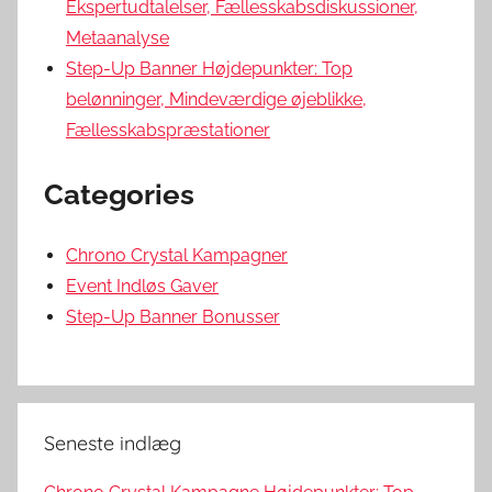
Ekspertudtalelser, Fællesskabsdiskussioner,
Metaanalyse
Step-Up Banner Højdepunkter: Top
belønninger, Mindeværdige øjeblikke,
Fællesskabspræstationer
Categories
Chrono Crystal Kampagner
Event Indløs Gaver
Step-Up Banner Bonusser
Seneste indlæg