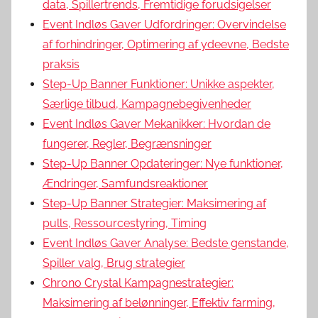
data, Spillertrends, Fremtidige forudsigelser
Event Indløs Gaver Udfordringer: Overvindelse
af forhindringer, Optimering af ydeevne, Bedste
praksis
Step-Up Banner Funktioner: Unikke aspekter,
Særlige tilbud, Kampagnebegivenheder
Event Indløs Gaver Mekanikker: Hvordan de
fungerer, Regler, Begrænsninger
Step-Up Banner Opdateringer: Nye funktioner,
Ændringer, Samfundsreaktioner
Step-Up Banner Strategier: Maksimering af
pulls, Ressourcestyring, Timing
Event Indløs Gaver Analyse: Bedste genstande,
Spiller valg, Brug strategier
Chrono Crystal Kampagnestrategier:
Maksimering af belønninger, Effektiv farming,