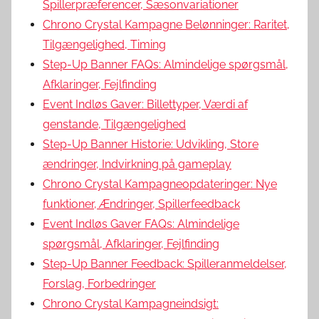
Spillerpræferencer, Sæsonvariationer
Chrono Crystal Kampagne Belønninger: Raritet,
Tilgængelighed, Timing
Step-Up Banner FAQs: Almindelige spørgsmål,
Afklaringer, Fejlfinding
Event Indløs Gaver: Billettyper, Værdi af
genstande, Tilgængelighed
Step-Up Banner Historie: Udvikling, Store
ændringer, Indvirkning på gameplay
Chrono Crystal Kampagneopdateringer: Nye
funktioner, Ændringer, Spillerfeedback
Event Indløs Gaver FAQs: Almindelige
spørgsmål, Afklaringer, Fejlfinding
Step-Up Banner Feedback: Spilleranmeldelser,
Forslag, Forbedringer
Chrono Crystal Kampagneindsigt: