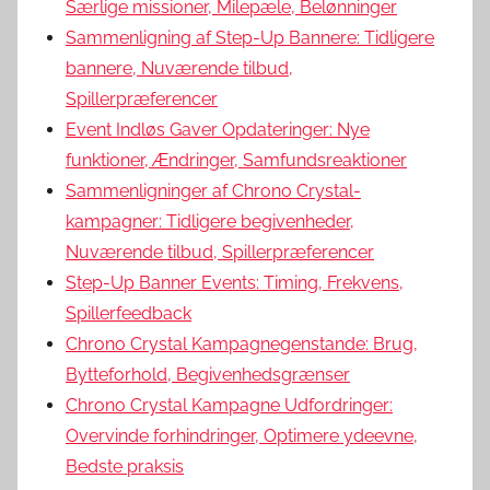
Særlige missioner, Milepæle, Belønninger
Sammenligning af Step-Up Bannere: Tidligere
bannere, Nuværende tilbud,
Spillerpræferencer
Event Indløs Gaver Opdateringer: Nye
funktioner, Ændringer, Samfundsreaktioner
Sammenligninger af Chrono Crystal-
kampagner: Tidligere begivenheder,
Nuværende tilbud, Spillerpræferencer
Step-Up Banner Events: Timing, Frekvens,
Spillerfeedback
Chrono Crystal Kampagnegenstande: Brug,
Bytteforhold, Begivenhedsgrænser
Chrono Crystal Kampagne Udfordringer:
Overvinde forhindringer, Optimere ydeevne,
Bedste praksis