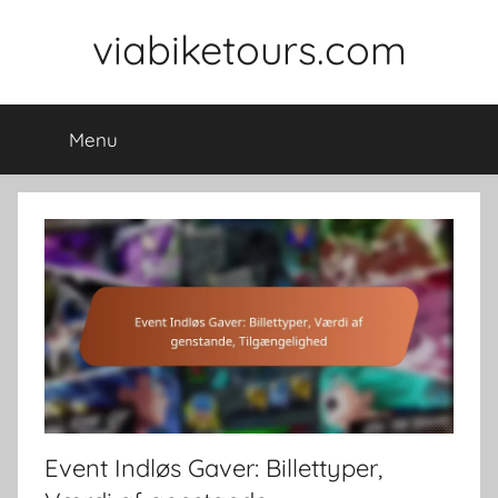
Skip
viabiketours.com
to
content
Menu
Event Indløs Gaver: Billettyper,