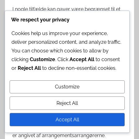
I nogle tilfælde kan gaver være begrænset til et
bestemt antal pr. billettype, hvilket yderligere kan
We respect your privacy
påvirke tilgængeligheden. Hvis du støder på en
Cookies help us improve your experience,
gave, der er udsolgt, kan du overveje at vælge en
deliver personalized content, and analyze traffic.
alternativ genstand eller tjekke tilbage senere for
You can choose which cookies to allow by
genopfyldninger.
clicking
Customize
. Click
Accept All
to consent
Almindelige problemer og
or
Reject All
to decline non-essential cookies.
løsninger
Customize
Almindelige problemer under
indløsningsprocessen inkluderer berettigelsesfejl,
Reject All
gaveutilgængelighed og tekniske vanskeligheder.
Hvis du modtager en fejlmeddelelse vedrørende
Accept All
din billettype, skal du dobbelttjekke kravene, som
er angivet af arrangementsarrangørerne.